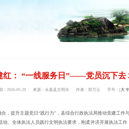
中
建红： “一线服务日”——党员沉下去
期：
2026-05-29
来源：
永嘉县文明办
作者：
郑万云
字号：[
大
合，提升主题党日“践行力”，县综合行政执法局推动党建工作
”活动。全体执法人员践行文明执法要求，刚柔并济开展执法工