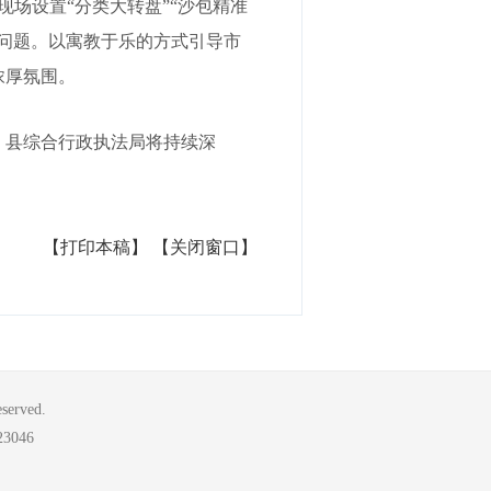
场设置“分类大转盘”“沙包精准
问题。以寓教于乐的方式引导市
浓厚氛围。
，县综合行政执法局将持续深
【打印本稿】
【关闭窗口】
rved.
046