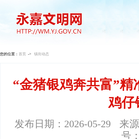
您的位置：
首页
->
镇街动态
“金猪银鸡奔共富”精准
鸡仔
发布日期：
2026-05-29
来
号：