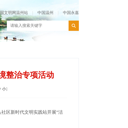
国文明网温州站
|
中国温州
|
中国永嘉
环境整治专项活动
中
小
]
头社区新时代文明实践站开展“洁