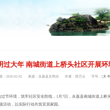
中
明过大年 南城街道上桥头社区开展
期：
2026-02-02
来源：
永嘉县文明办
作者：
郑万云
字号：[
大
过节环境，筑牢社区安全防线，1月7日，永嘉县南城街道上桥
专项活动，以实际行动共筑宜居家园。